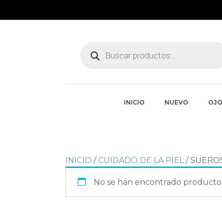
Búsqueda
de
productos
INICIO
NUEVO
OJO
INICIO
/
CUIDADO DE LA PIEL
/ SUERO
No se han encontrado productos