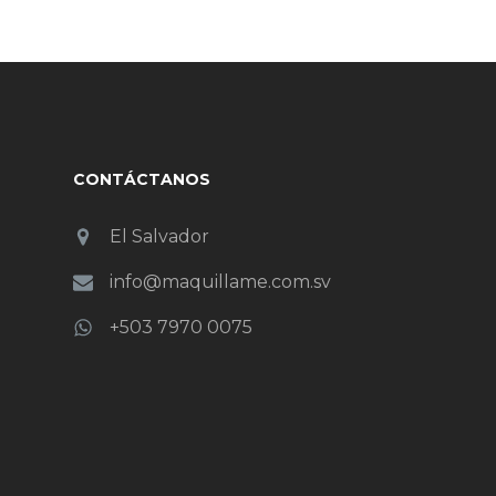
CONTÁCTANOS
El Salvador
info@maquillame.com.sv
+503 7970 0075