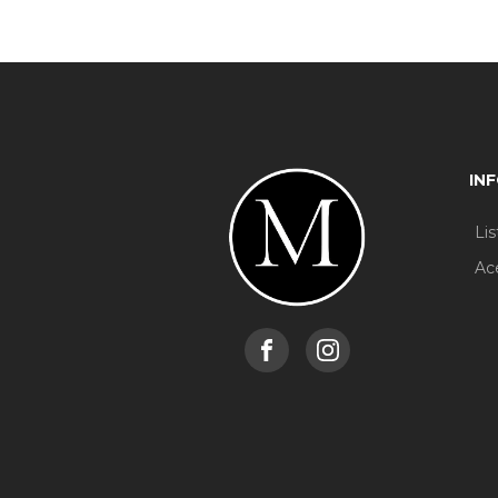
IN
Li
Ac