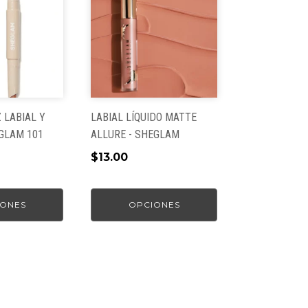
tiene
múltiples
variantes.
Las
opciones
se
pueden
 LABIAL Y
LABIAL LÍQUIDO MATTE
elegir
GLAM 101
ALLURE - SHEGLAM
en
$
13.00
la
página
de
ONES
OPCIONES
producto