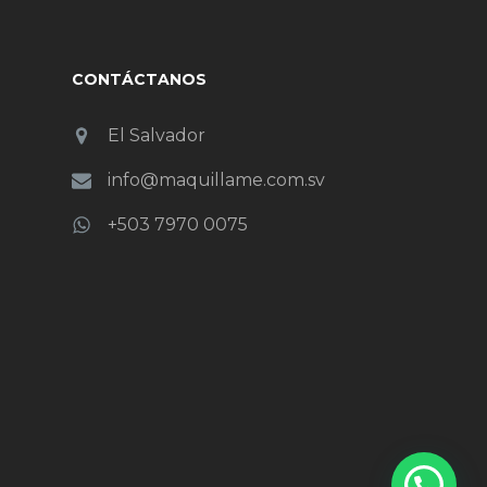
CONTÁCTANOS
El Salvador
info@maquillame.com.sv
+503 7970 0075