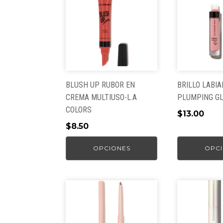
tiene
tiene
múltiples
múltiples
variantes.
variantes.
Las
Las
opciones
opciones
se
se
pueden
pueden
BLUSH UP RUBOR EN
BRILLO LABIA
elegir
elegir
CREMA MULTIUSO-L.A
PLUMPING GL
en
en
COLORS
$
13.00
la
la
$
8.50
página
página
de
de
OPCIONES
OPCI
producto
producto
Este
producto
tiene