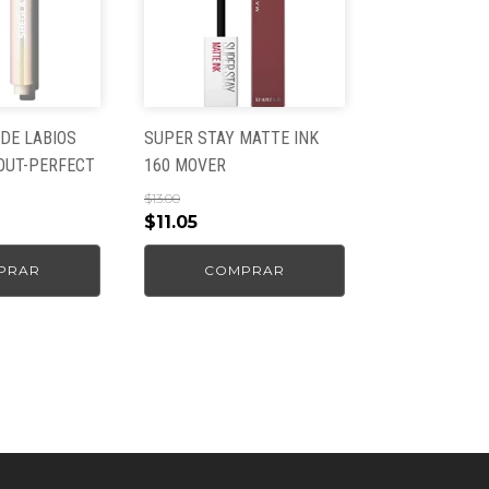
DE LABIOS
SUPER STAY MATTE INK
OUT-PERFECT
160 MOVER
$
13.00
El
El
$
11.05
precio
precio
PRAR
COMPRAR
original
actual
era:
es:
$13.00.
$11.05.