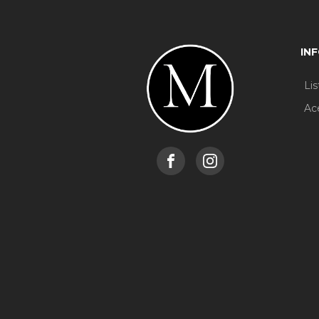
IN
Li
Ac