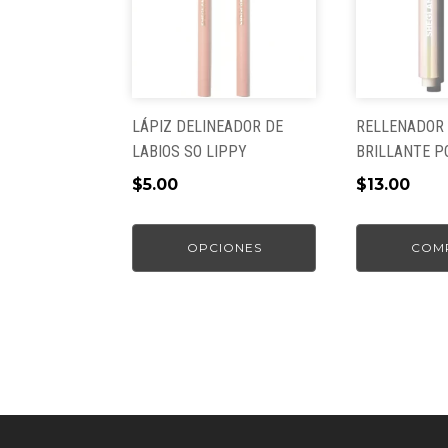
múltiples
variantes.
Las
opciones
se
pueden
LÁPIZ DELINEADOR DE
RELLENADOR 
elegir
LABIOS SO LIPPY
BRILLANTE P
en
$
5.00
$
13.00
la
página
OPCIONES
COM
de
producto