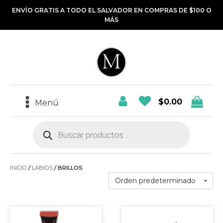
ENVÍO GRATIS A TODO EL SALVADOR EN COMPRAS DE $100 O
MÁS
$
0.00
Menú
Búsqueda
de
productos
INICIO
/
LABIOS
/ BRILLOS
Este
Este