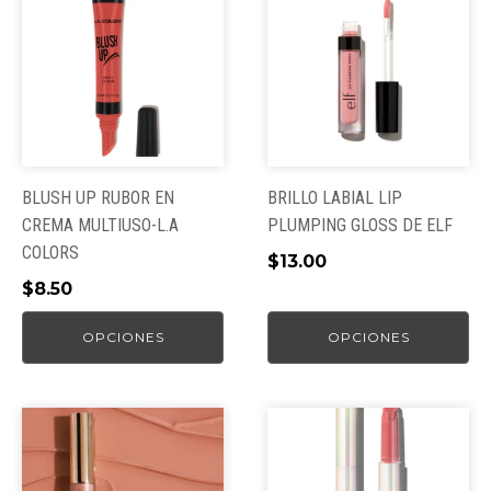
producto
producto
tiene
tiene
múltiples
múltiples
variantes.
variantes.
Las
Las
opciones
opciones
se
se
pueden
pueden
BLUSH UP RUBOR EN
BRILLO LABIAL LIP
elegir
elegir
CREMA MULTIUSO-L.A
PLUMPING GLOSS DE ELF
en
en
COLORS
$
13.00
la
la
$
8.50
página
página
de
de
OPCIONES
OPCIONES
producto
producto
Este
producto
tiene