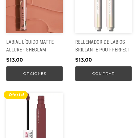
múltiples
variantes.
Las
opciones
se
pueden
LABIAL LÍQUIDO MATTE
RELLENADOR DE LABIOS
elegir
ALLURE - SHEGLAM
BRILLANTE POUT-PERFECT
en
$
13.00
$
13.00
la
página
OPCIONES
COMPRAR
de
producto
¡Oferta!