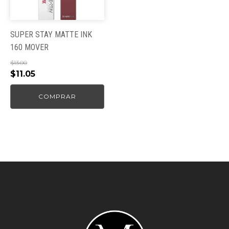
SUPER STAY MATTE INK
160 MOVER
$
13.00
El
El
$
11.05
precio
precio
COMPRAR
original
actual
era:
es:
$13.00.
$11.05.