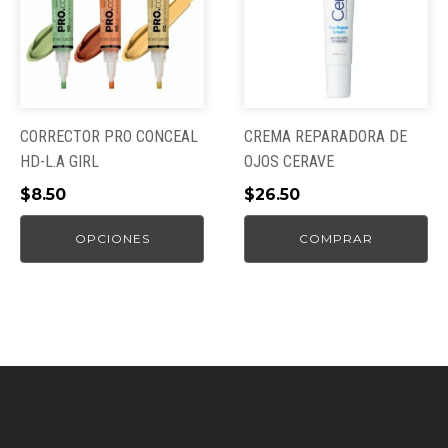
múltiples
variantes.
Las
opciones
se
pueden
CORRECTOR PRO CONCEAL
CREMA REPARADORA DE
elegir
HD-L.A GIRL
OJOS CERAVE
en
$
8.50
$
26.50
la
página
OPCIONES
COMPRAR
de
producto