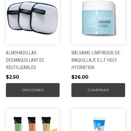
producto
tiene
múltiples
variantes.
Las
opciones
se
pueden
ALMOHADILLAS
BÁLSAMO LIMPIADOR DE
elegir
DESMAQUILLANTES
MAQUILLAJE E.L.F HOLY
en
REUTILIZABLES
HYDRATION
la
$
2.50
$
26.00
página
de
OPCIONES
COMPRAR
producto
Este
producto
tiene