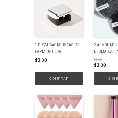
1 PIEZA SACAPUNTAS DE
2 ALMOHADIL
LÁPIZ DE CEJA
DESMAQUILL
$
6.00
$
3.00
El
El
$
3.00
precio
preci
original
actua
COMPRAR
COM
era:
es:
$6.00.
$3.00