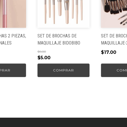
AS 2 PIEZAS,
SET DE BROCHAS DE
SET DE BROC
NALES
MAQUILLAJE BIDOBIBO
MAQUILLAJE-
$
6.00
$
17.00
El
El
$
5.00
precio
precio
PRAR
COMPRAR
COM
original
actual
era:
es:
$6.00.
$5.00.