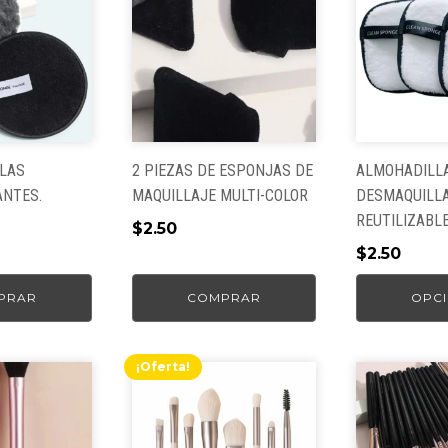
tiene
múltiples
variantes.
Las
opciones
se
pueden
LAS
2 PIEZAS DE ESPONJAS DE
ALMOHADILL
elegir
ANTES.
MAQUILLAJE MULTI-COLOR
DESMAQUILL
en
REUTILIZABL
$
2.50
la
$
2.50
página
o
de
l
PRAR
COMPRAR
OPCI
producto
.
¡Oferta!