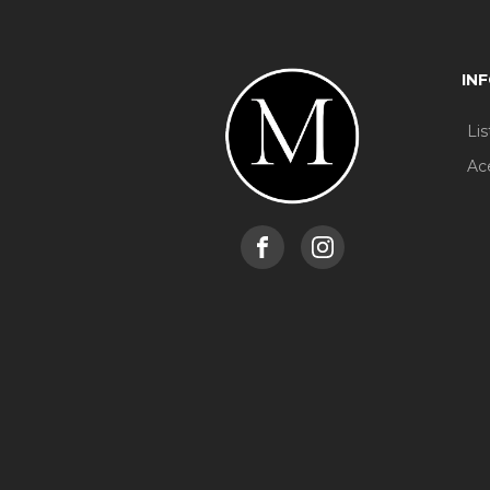
IN
Li
Ac