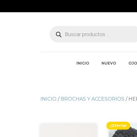
Búsqueda
de
productos
INICIO
NUEVO
OJO
INICIO
/
BROCHAS Y ACCESORIOS
/ HE
¡Oferta!