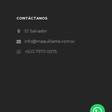
CONTÁCTANOS
El Salvador
info@maquillame.com.sv
+503 7970 0075