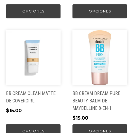
la
la
página
página
OPCIONES
OPCIONES
de
de
producto
producto
Este
Este
producto
producto
tiene
tiene
múltiples
múltiples
variantes.
variantes.
Las
Las
opciones
opciones
se
se
pueden
pueden
BB CREAM CLEAN MATTE
BB CREAM DREAM PURE
elegir
elegir
DE COVERGIRL
BEAUTY BALM DE
en
en
MAYBELLINE 8-EN-1
$
15.00
la
la
$
15.00
página
página
de
de
OPCIONES
OPCIONES