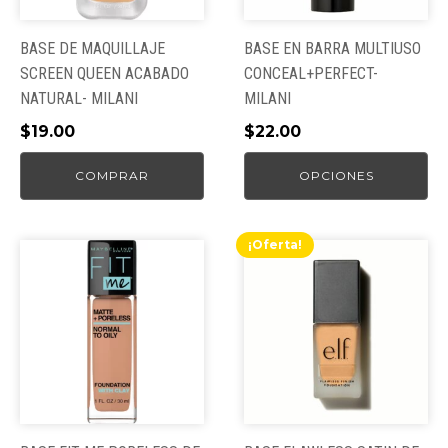
se
pueden
BASE DE MAQUILLAJE
BASE EN BARRA MULTIUSO
elegir
SCREEN QUEEN ACABADO
CONCEAL+PERFECT-
en
NATURAL- MILANI
MILANI
la
$
19.00
$
22.00
página
de
COMPRAR
OPCIONES
producto
¡Oferta!
Este
Este
producto
producto
tiene
tiene
múltiples
múltiples
variantes.
variantes.
Las
Las
opciones
opciones
se
se