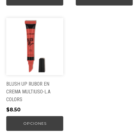
producto
producto
Este
producto
tiene
múltiples
variantes.
Las
opciones
se
pueden
BLUSH UP RUBOR EN
elegir
CREMA MULTIUSO-L.A
en
COLORS
la
$
8.50
página
de
OPCIONES
producto