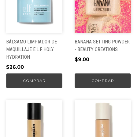
BÁLSAMO LIMPIADOR DE
BANANA SETTING POWDER
MAQUILLAJE E.L.F HOLY
- BEAUTY CREATIONS
HYDRATION
$
9.00
$
26.00
COMPRAR
COMPRAR
Este
producto
tiene
múltiples
variantes.