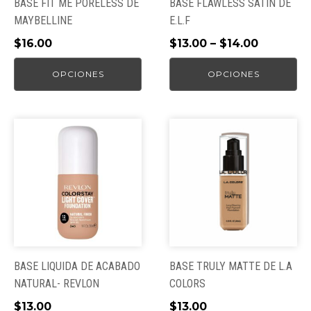
pueden
pueden
BASE FIT ME PORELESS DE
BASE FLAWLESS SATIN DE
elegir
elegir
MAYBELLINE
E.L.F
en
en
$
16.00
$
13.00
–
$
14.00
la
la
página
página
OPCIONES
OPCIONES
de
de
producto
producto
Este
Este
producto
producto
tiene
tiene
múltiples
múltiples
variantes.
variantes.
Las
Las
opciones
opciones
se
se
pueden
pueden
BASE LIQUIDA DE ACABADO
BASE TRULY MATTE DE L.A
elegir
elegir
NATURAL- REVLON
COLORS
en
en
$
13.00
$
13.00