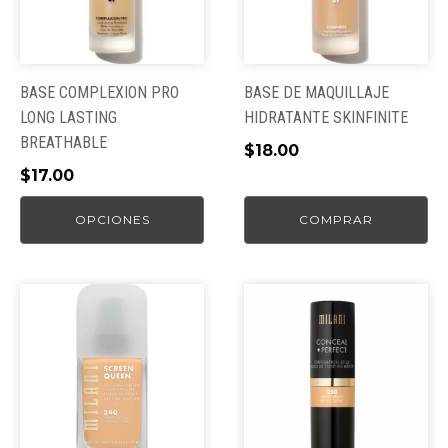
Las
opciones
se
pueden
BASE COMPLEXION PRO
BASE DE MAQUILLAJE
elegir
LONG LASTING
HIDRATANTE SKINFINITE
en
BREATHABLE
$
18.00
la
$
17.00
página
de
OPCIONES
COMPRAR
producto
Este
producto
tiene
múltiples
variantes.
Las
opciones