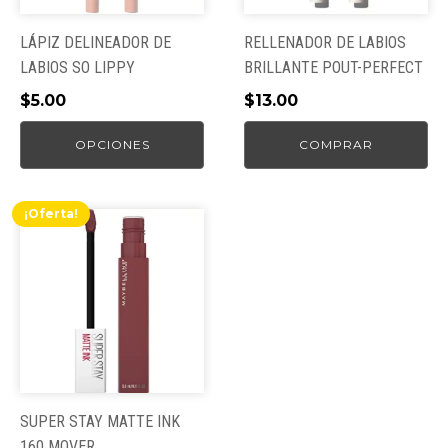
se
pueden
LÁPIZ DELINEADOR DE
RELLENADOR DE LABIOS
elegir
LABIOS SO LIPPY
BRILLANTE POUT-PERFECT
en
$
5.00
$
13.00
la
página
OPCIONES
COMPRAR
de
producto
¡Oferta!
SUPER STAY MATTE INK
160 MOVER