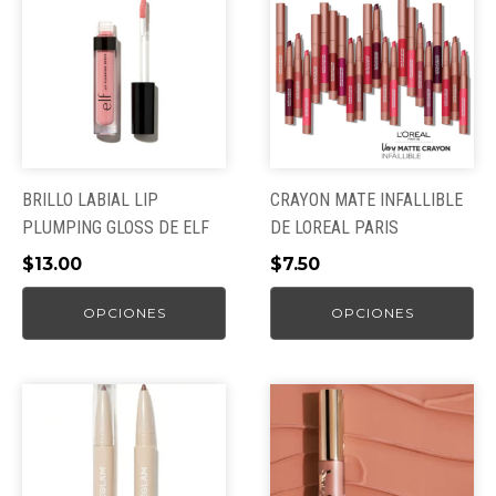
producto
producto
tiene
tiene
múltiples
múltiples
variantes.
variantes.
Las
Las
opciones
opciones
se
se
pueden
pueden
BRILLO LABIAL LIP
CRAYON MATE INFALLIBLE
elegir
elegir
PLUMPING GLOSS DE ELF
DE LOREAL PARIS
en
en
$
13.00
$
7.50
la
la
página
página
OPCIONES
OPCIONES
de
de
producto
producto
Este
Este
producto
producto
tiene
tiene
múltiples
múltiples