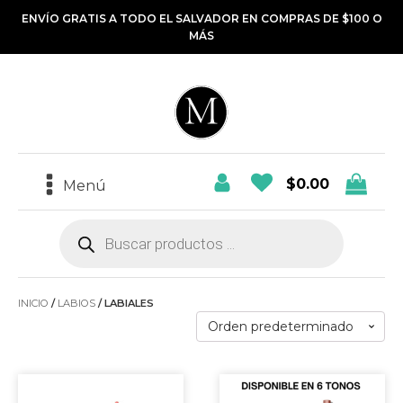
ENVÍO GRATIS A TODO EL SALVADOR EN COMPRAS DE $100 O
MÁS
$
0.00
Menú
Búsqueda
de
productos
INICIO
/
LABIOS
/ LABIALES
Este
Este