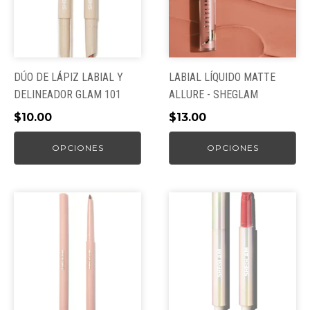
variantes.
variantes.
Las
Las
opciones
opciones
se
se
pueden
pueden
DÚO DE LÁPIZ LABIAL Y
LABIAL LÍQUIDO MATTE
elegir
elegir
DELINEADOR GLAM 101
ALLURE - SHEGLAM
en
en
$
10.00
$
13.00
la
la
página
página
OPCIONES
OPCIONES
de
de
producto
producto
Este
producto
tiene
múltiples
variantes.
Las
opciones