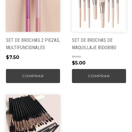
SET DE BROCHAS 2 PIEZAS,
SET DE BROCHAS DE
MULTIFUNCIONALES
MAQUILLAJE BIDOBIBO
$
6.00
$
7.50
El
El
$
5.00
precio
precio
COMPRAR
COMPRAR
original
actual
era:
es:
$6.00.
$5.00.