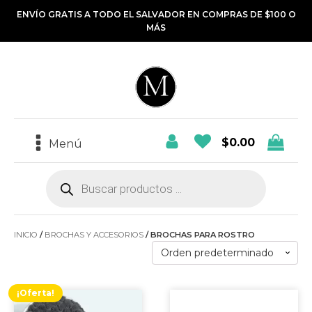
ENVÍO GRATIS A TODO EL SALVADOR EN COMPRAS DE $100 O
MÁS
$
0.00
Menú
Búsqueda
de
productos
INICIO
/
BROCHAS Y ACCESORIOS
/ BROCHAS PARA ROSTRO
¡Oferta!
Este