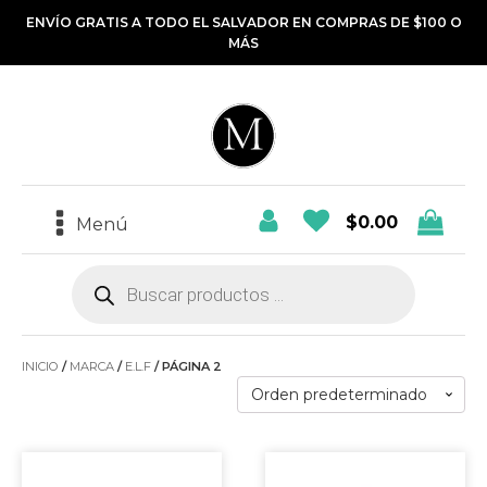
ENVÍO GRATIS A TODO EL SALVADOR EN COMPRAS DE $100 O
MÁS
$
0.00
Menú
Búsqueda
de
productos
INICIO
/
MARCA
/
E.L.F
/ PÁGINA 2
Este