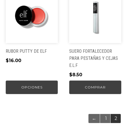
producto
tiene
múltiples
variantes.
Las
opciones
se
pueden
RUBOR PUTTY DE ELF
SUERO FORTALECEDOR
elegir
PARA PESTAÑAS Y CEJAS
$
16.00
en
E.L.F
la
$
8.50
página
de
OPCIONES
COMPRAR
producto
←
1
2