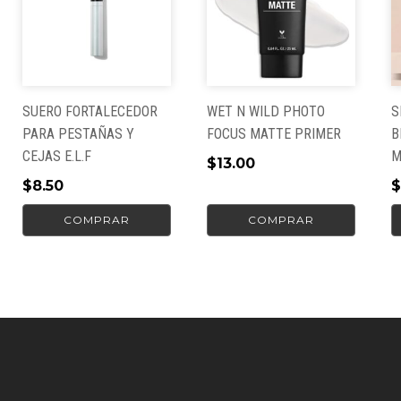
definidas y naturales en tus cejas. Su diseño
compacto y duradero lo hace ideal para llevarlo
contigo a donde vayas.
Color: Plateado
Material: Acero Inoxidable
SUERO FORTALECEDOR
WET N WILD PHOTO
S
PARA PESTAÑAS Y
FOCUS MATTE PRIMER
B
CEJAS E.L.F
M
$
13.00
$
8.50
$
COMPRAR
COMPRAR