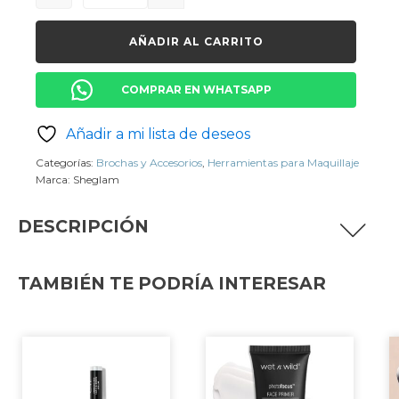
Quantity
AÑADIR AL CARRITO
COMPRAR EN WHATSAPP
Añadir a mi lista de deseos
Categorías:
Brochas y Accesorios
,
Herramientas para Maquillaje
Marca:
Sheglam
DESCRIPCIÓN
DESCRIPCIÓN DEL PRODUCTO
TAMBIÉN TE PODRÍA INTERESAR
Obtén cejas perfectamente definidas con el
sacapuntas de lápiz de cejas de alta calidad.
Diseñado para adaptarse a diferentes tamaños
de lápices, este sacapuntas asegura un afilado
preciso y uniforme, permitiéndote crear líneas