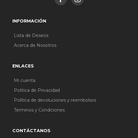
HIDRÓXIDO DE ALUMINIO, ALÚMINA, SÍLICE,
GLICERINA. [+/- PUEDE CONTENER CI 77891 /
DIÓXIDO DE TITANIO, CI 77491, CI 77492, CI
INFORMACIÓN
77499 / ÓXIDOS DE HIERRO.
Lista de Deseos
Acerca de Nosotros
ENLACES
Mi cuenta
Politica de Privacidad
Política de devoluciones y reembolsos
Terminos y Condiciones
CONTÁCTANOS