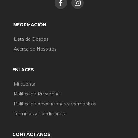
rostro hacia afuera hasta que la base sea invisible
La fórmula se puede construir, aplica más
cobertura cuando sea necesario.
INFORMACIÓN
Lista de Deseos
Acerca de Nosotros
ENLACES
Mi cuenta
Politica de Privacidad
Política de devoluciones y reembolsos
Terminos y Condiciones
CONTÁCTANOS