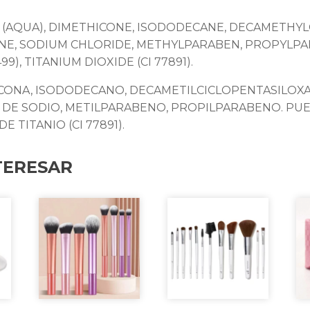
R (AQUA), DIMETHICONE, ISODODECANE, DECAMETHY
CONE, SODIUM CHLORIDE, METHYLPARABEN, PROPYLPA
499), TITANIUM DIOXIDE (CI 77891).
ICONA, ISODODECANO, DECAMETILCICLOPENTASILOXAN
RO DE SODIO, METILPARABENO, PROPILPARABENO. PU
 DE TITANIO (CI 77891).
TERESAR