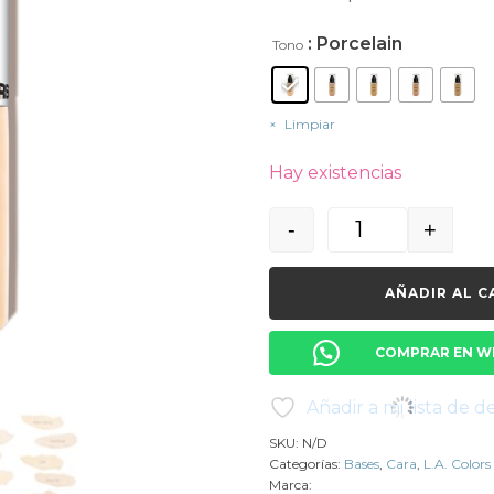
: Porcelain
Tono
Limpiar
Hay existencias
-
+
Quantity
AÑADIR AL C
COMPRAR EN W
Añadir a mi lista de d
SKU:
N/D
Categorías:
Bases
,
Cara
,
L.A. Colors
Marca: