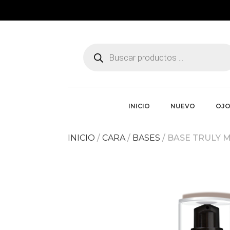
Búsqueda
de
productos
INICIO
NUEVO
OJO
INICIO
/
CARA
/
BASES
/ BASE TRULY 