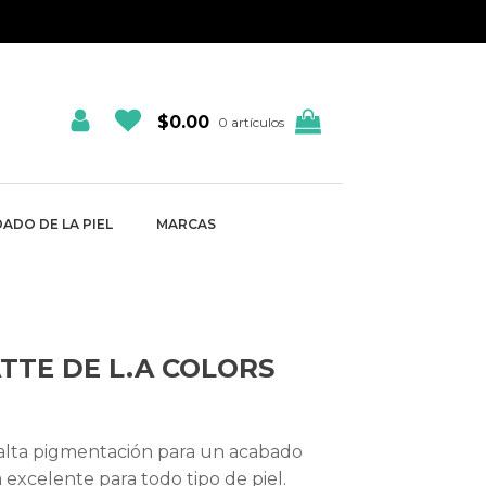
$
0.00
0 artículos
ADO DE LA PIEL
MARCAS
TTE DE L.A COLORS
 alta pigmentación para un acabado
excelente para todo tipo de piel.