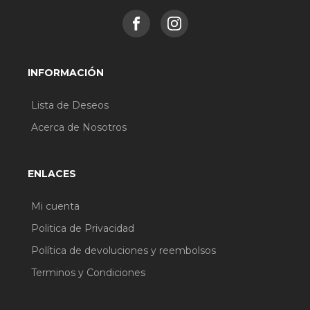
Paso 3. Difumina suavemente hacia afuera para
lograr un acabado natural y uniforme.
¡Listo! Disfruta de una piel de apariencia mate y
INFORMACIÓN
sin brillos en solo tres sencillos pasos.
Lista de Deseos
Acerca de Nosotros
ENLACES
Mi cuenta
Politica de Privacidad
Política de devoluciones y reembolsos
Terminos y Condiciones