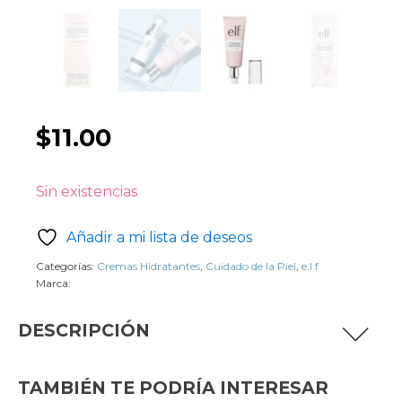
$
11.00
Sin existencias
Añadir a mi lista de deseos
Categorías:
Cremas Hidratantes
,
Cuidado de la Piel
,
e.l.f
Marca:
DESCRIPCIÓN
Qué es:
Esta loción líquida ligera se absorbe
TAMBIÉN TE PODRÍA INTERESAR
rápidamente y proporciona un acabado mate de