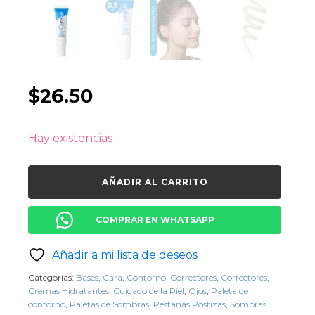
$
26.50
Hay existencias
AÑADIR AL CARRITO
COMPRAR EN WHATSAPP
Añadir a mi lista de deseos
Categorías:
Bases
,
Cara
,
Contorno
,
Correctores
,
Correctores
,
Cremas Hidratantes
,
Cuidado de la Piel
,
Ojos
,
Paleta de
contorno
,
Paletas de Sombras
,
Pestañas Postizas
,
Sombras