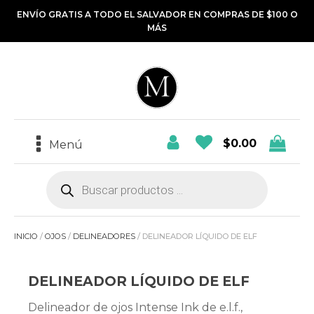
ENVÍO GRATIS A TODO EL SALVADOR EN COMPRAS DE $100 O
MÁS
$
0.00
Menú
Búsqueda
de
productos
INICIO
/
OJOS
/
DELINEADORES
/ DELINEADOR LÍQUIDO DE ELF
DELINEADOR LÍQUIDO DE ELF
Delineador de ojos Intense Ink de e.l.f.,