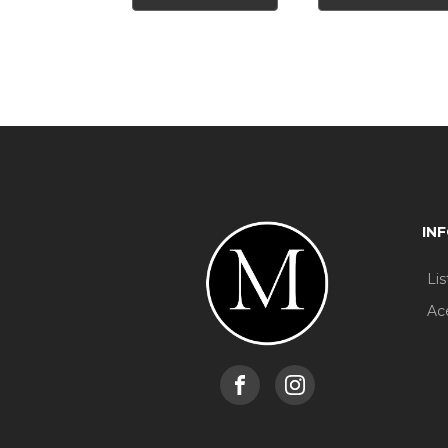
IN
Li
Ac