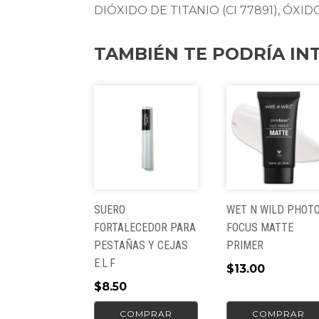
DIÓXIDO DE TITANIO (CI 77891), ÓXID
TAMBIÉN TE PODRÍA IN
SUERO
WET N WILD PHOT
FORTALECEDOR PARA
FOCUS MATTE
PESTAÑAS Y CEJAS
PRIMER
E.L.F
$
13.00
$
8.50
COMPRAR
COMPRAR