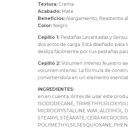
Textura:
Crema
Acabado:
Mate
Beneficios:
Alargamiento, Resistente a
Color:
Negro
Cepillo 1:
Pestañas Levantadas y Sensual
dos arcos de carga. Está diseñado para 
desliza fácilmente por tus pestañas par
Cepillo 2:
Volumen Intenso Nuestro segu
volumen intenso. La fórmula de constru
convirtiéndola en un elemento esencial
INGREDIENTES:
en en cuenta: Antes de usar este produ
ISODODECANE, TRIMETHYLSILOXYSIL
MICROCRYSTALLINE WAX, ALCOHOL, 
STEARYL STEARATE, CERA MICROCRIS
POLYMETHYLSILSESQUIOXANE, PHENO