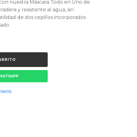
 con nuestra Máscara Todo en Uno de
dera y resistente al agua, sin
tilidad de dos cepillos incorporados
eado.
ARRITO
HATSAPP
eseos