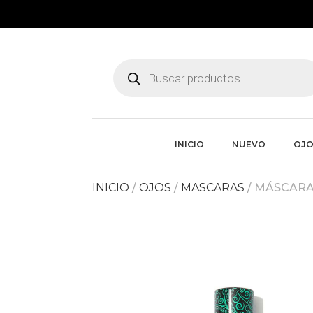
Búsqueda
de
productos
INICIO
NUEVO
OJO
INICIO
/
OJOS
/
MASCARAS
/ MÁSCARA