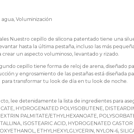
l agua, Voluminización
es Nuestro cepillo de silicona patentado tiene una silu
levantar hasta la última pestaña, incluso las más peque
a crear un aspecto voluminoso, levantado y rizado.
ndo cepillo tiene forma de reloj de arena, diseñado par
cción y engrosamiento de las pestañas está diseñada p
 para transformar tu look de día en tu look de noche.
cto, lee detenidamente la lista de ingredientes para ase
ICATE, HYDROGENATED POLYISOBUTENE, DISTEARDIM
DEXTRIN PALMITATE/ETHYLHEXANOATE, POLYSORBATE 
TALLINA, ISOSTEARIC ACID, HYDROGENATED CASTOR O
XYETHANOL, ETHYLHEXYLGLYCERIN, NYLON-6, SILI