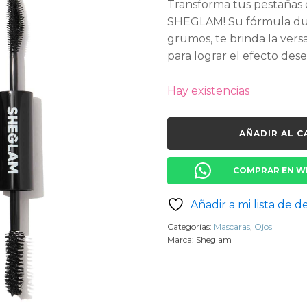
Transforma tus pestañas
SHEGLAM! Su fórmula dura
grumos, te brinda la versa
para lograr el efecto des
Hay existencias
AÑADIR AL C
COMPRAR EN W
Añadir a mi lista de d
Categorías:
Mascaras
,
Ojos
Marca:
Sheglam