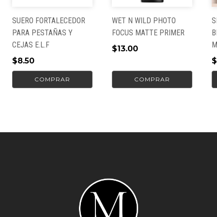
estas sombras se aplican fácilmente y se mezclan
SUERO FORTALECEDOR
WET N WILD PHOTO
S
a la perfección. Ya sea que desees un aspecto
PARA PESTAÑAS Y
FOCUS MATTE PRIMER
B
elegante y sofisticado o un look impactante y
CEJAS E.L.F
M
atrevido, la paleta Glam 101 tiene todo lo que
$
13.00
necesitas para lucir radiante. ¡Atrévete a brillar
$
8.50
$
con estilo!
COMPRAR
COMPRAR