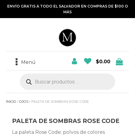
ENVÍO GRATIS A TODO EL SALVADOR EN COMPRAS DE $100 O
MÁS
$
0.00
Menú
Búsqueda
de
productos
INICIO
/
OJOS
/ PALETA DE SOMBRAS ROSE CODE
PALETA DE SOMBRAS ROSE CODE
La paleta Rose Code: polvos de colores