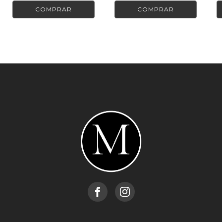
Colores:
Rose Code
COMPRAR
COMPRAR
Hideaway: rosa alabastro
Escape to Paris: malva
Bubbles: champán brillante
Isn't She Lovely: rosa claro brillante
Verve: rosa intenso
Pinky Promise: rubor brillante
Fuzzy: rosa brillante
Room Service: melocotón tostado
Stiletto: marrón oscuro
INGREDIENTES:
(Mate): Hideaway/Escape to Paris/Stiletto: MICA,
TALCO, DIMETICONA, MIRISTATO DE
MAGNESIO, SÍLICE, TRIGLICÉRIDO
CÁPRICO/CAPRÍLICO, TRIMETILSILOXISILICATO,
ESTEARATO DE MAGNESIO,
TRIETOXICAPRILILSILANO, ALMIDÓN DE MAÍZ,