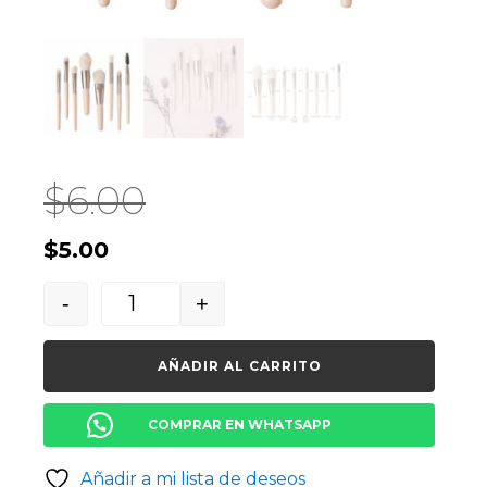
$
6.00
El
El
$
5.00
precio
precio
-
+
original
actual
Quantity
era:
es:
AÑADIR AL CARRITO
$6.00.
$5.00.
COMPRAR EN WHATSAPP
Añadir a mi lista de deseos