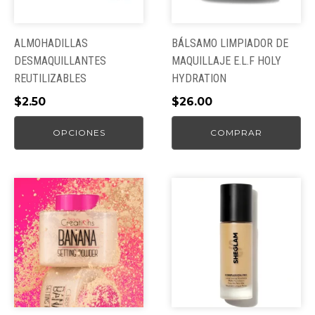
opciones
se
pueden
ALMOHADILLAS
BÁLSAMO LIMPIADOR DE
elegir
DESMAQUILLANTES
MAQUILLAJE E.L.F HOLY
en
REUTILIZABLES
HYDRATION
la
$
2.50
$
26.00
página
de
OPCIONES
COMPRAR
producto
Este
producto
tiene
múltiples
variantes.
Las
opciones
se