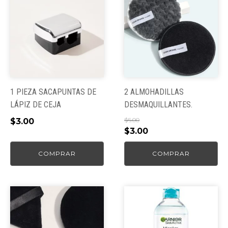
1 PIEZA SACAPUNTAS DE
2 ALMOHADILLAS
LÁPIZ DE CEJA
DESMAQUILLANTES.
$
6.00
$
3.00
El
El
$
3.00
precio
precio
COMPRAR
COMPRAR
original
actual
era:
es:
$6.00.
$3.00.