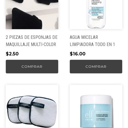
2 PIEZAS DE ESPONJAS DE
AGUA MICELAR
MAQUILLAJE MULTI-COLOR
LIMPIADORA TODO EN 1
$
2.50
$
16.00
COMPRAR
COMPRAR
Este
producto
tiene
múltiples
variantes.
Las