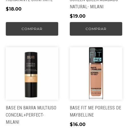
NATURAL- MILANI
$
18.00
$
19.00
COMPRAR
COMPRAR
Este
Este
producto
producto
tiene
tiene
múltiples
múltiples
variantes.
variantes.
Las
Las
opciones
opciones
se
se
pueden
pueden
BASE EN BARRA MULTIUSO
BASE FIT ME PORELESS DE
elegir
elegir
CONCEAL+PERFECT-
MAYBELLINE
en
en
MILANI
$
16.00