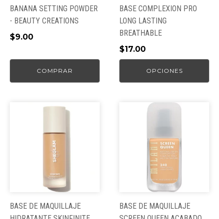
pueden
BANANA SETTING POWDER
BASE COMPLEXION PRO
elegir
- BEAUTY CREATIONS
LONG LASTING
en
BREATHABLE
$
9.00
la
$
17.00
página
de
COMPRAR
OPCIONES
producto
BASE DE MAQUILLAJE
BASE DE MAQUILLAJE
HIDRATANTE SKINFINITE
SCREEN QUEEN ACABADO