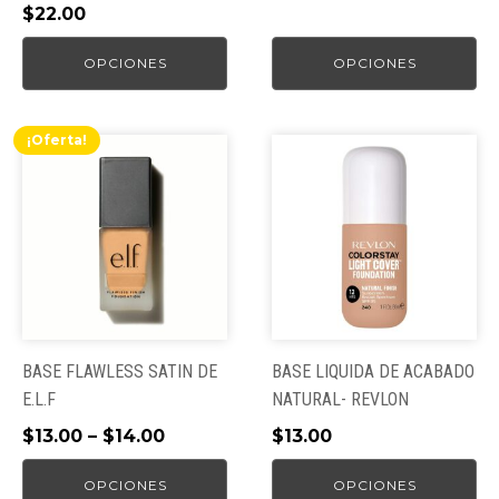
la
la
$
22.00
página
página
de
de
OPCIONES
OPCIONES
producto
producto
¡Oferta!
Este
Este
producto
producto
tiene
tiene
múltiples
múltiples
variantes.
variantes.
Las
Las
opciones
opciones
se
se
pueden
pueden
BASE FLAWLESS SATIN DE
BASE LIQUIDA DE ACABADO
elegir
elegir
E.L.F
NATURAL- REVLON
en
en
$
13.00
–
$
14.00
$
13.00
la
la
página
página
OPCIONES
OPCIONES